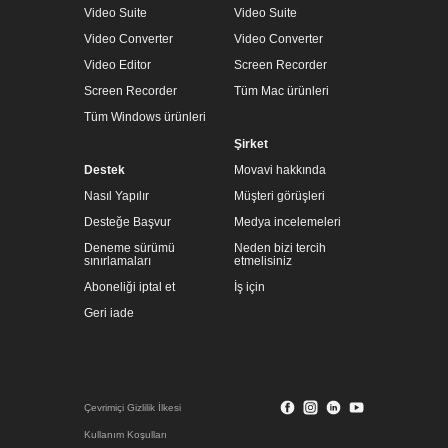
Video Suite
Video Suite
Video Converter
Video Converter
Video Editor
Screen Recorder
Screen Recorder
Tüm Mac ürünleri
Tüm Windows ürünleri
Şirket
Destek
Movavi hakkında
Nasıl Yapılır
Müşteri görüşleri
Desteğe Başvur
Medya incelemeleri
Deneme sürümü
Neden bizi tercih
sınırlamaları
etmelisiniz
Aboneliği iptal et
İş için
Geri iade
Çevrimiçi Gizlilik İlkesi
Kullanım Koşulları