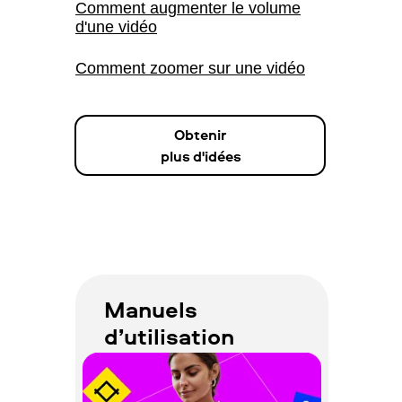
Comment augmenter le volume
d'une vidéo
Comment zoomer sur une vidéo
Obtenir
plus d'idées
Video Suite guides de
procédures et articles
Manuels
Comment télécharger des vidéos
d’utilisation
sur Instagram
Comment lire et convertir des
fichiers TS