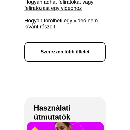
Hogyan adhat feliratokat vagy
feliratozást egy videóhoz
Hogyan törölheti egy videó nem
kívánt részeit
Szerezzen több ötletet
Video Suite útmutatók és
cikkek
Használati
Hogyan játszhat le és konvertálhat
útmutatók
TS-fájlokat