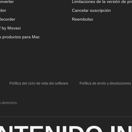
nverter
Limitaciones de la versión de p
itor
Cancelar suscripción
Recorder
Reembolso
 by Movavi
s productos para Mac
Política del ciclo de vida del software
Política de envío y devoluciones
s derechos.