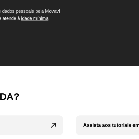
s dados pessoais pela Movavi
e atende à
idade mínima
UDA?
Assista aos tutoriais 