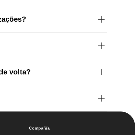
izações?
de volta?
Compañía