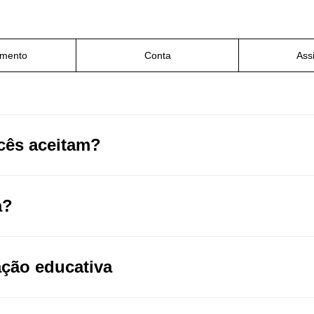
amento
Conta
Ass
cês aceitam?
a?
ação educativa